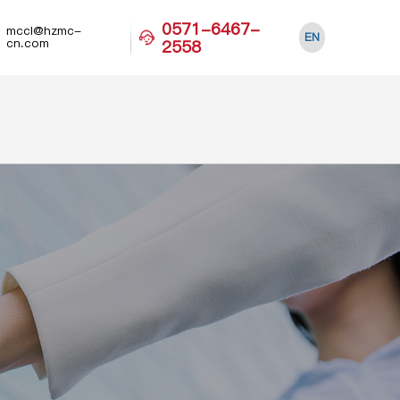
0571-6467-
mccl@hzmc-
EN
cn.com
2558